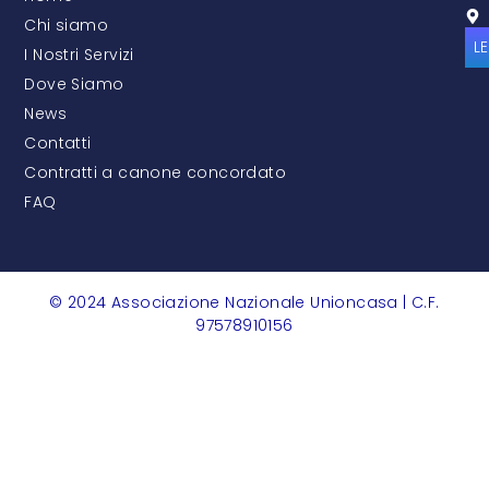
Chi siamo
L
I Nostri Servizi
Dove Siamo
News
Contatti
Contratti a canone concordato
FAQ
© 2024 Associazione Nazionale Unioncasa | C.F.
97578910156