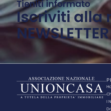
Tieniti informato
Iscriviti alla
NEWSLETTER
P
H
Ch
I 
D