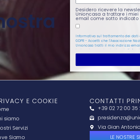
Desidero ricevere la newsle
 nostra
Unioncasa a trattare i miei
email come sotto indicat
Informativa sul trattamento dei dati
GDPR - Accetti che l'Associazione Naz
Unioncasa tratti il mio indirizzo emai
inviarmi comunicazioni periodiche v
conformità al Regolamento Generale 
Protezione dei Dati (GDPR). Puoi disins
qualsiasi momento cliccando il link d
disiscrizione presente in ogni email.
informazioni su come trattiamo i tuo
personali e sui tuoi diritti, consulta l
Privacy Policy GDPR
.
RIVACY E COOKIE
CONTATTI PRI
+39 02 72 00 35
ome
presidenza@uni
i siamo
Via Gian Antonio 
Nostri Servizi
LE NOSTRE S
ove Siamo