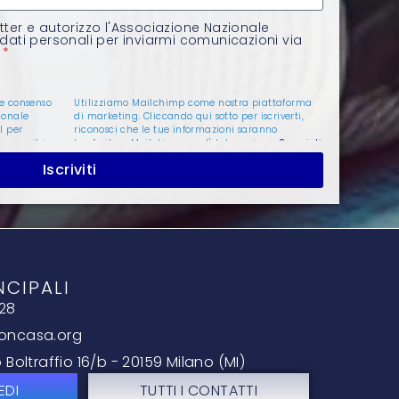
tter e autorizzo l'Associazione Nazionale
 dati personali per inviarmi comunicazioni via
o
 e consenso
Utilizziamo Mailchimp come nostra piattaforma
ionale
di marketing. Cliccando qui sotto per iscriverti,
l per
riconosci che le tue informazioni saranno
ia email in
trasferite a Mailchimp per l'elaborazione.
Scopri di
sulla
più
sulle pratiche di privacy di Mailchimp.
Iscriviti
criverti in
i
 Per maggiori
i dati
a nostra
NCIPALI
 28
oncasa.org
Boltraffio 16/b - 20159 Milano (MI)
EDI
TUTTI I CONTATTI