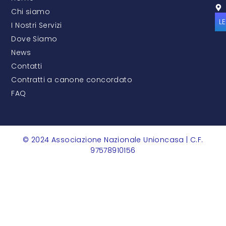
Chi siamo
L
I Nostri Servizi
Dove Siamo
News
Contatti
Contratti a canone concordato
FAQ
© 2024 Associazione Nazionale Unioncasa | C.F.
97578910156