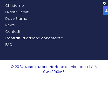
Chi siamo
L
I Nostri Servizi
Dove Siamo
News
Contatti
Contratti a canone concordato
FAQ
© 2024 Associazione Nazionale Unioncasa | C.F.
97578910156