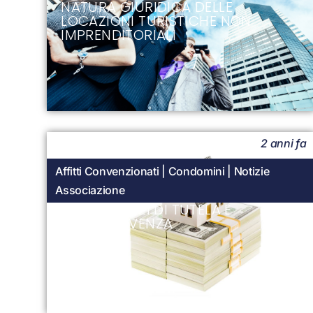
NATURA GIURIDICA DELLE
LOCAZIONI TURISTICHE NON
IMPRENDITORIALI
2 anni fa
Affitti Convenzionati
|
Condomini
|
Notizie
Associazione
MUTUI: MEZZI DI TUTELA E
SOPRAVVIVENZA