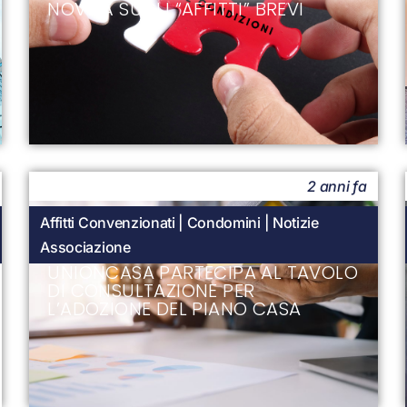
NOVITÀ SUGLI “AFFITTI” BREVI
2 anni fa
Affitti Convenzionati
|
Condomini
|
Notizie
Associazione
UNIONCASA PARTECIPA AL TAVOLO
DI CONSULTAZIONE PER
L’ADOZIONE DEL PIANO CASA