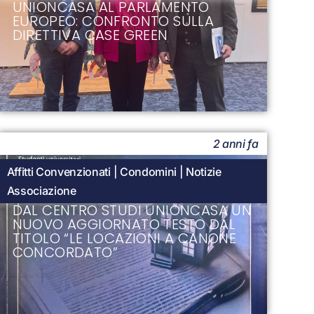
UNIONCASA AL PARLAMENTO
EUROPEO: CONFRONTO SULLA
DIRETTIVA CASE GREEN
2 anni fa
Affitti Convenzionati
|
Condomini
|
Notizie
Associazione
DAL CENTRO STUDI UNIONCASA UN
NUOVO AGGIORNATO TESTO DAL
TITOLO “LE LOCAZIONI A CANONE
CONCORDATO”