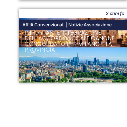
2 anni fa
Affitti Convenzionati
|
Notizie Associazione
IMPORTANTE INTEGRAZIONE
DELL’ACCORDO LOCALE CANONE
CONCORDATO PER MILANO E LA
PROVINCIA
2 anni fa
Affitti Convenzionati
|
Condomini
|
Notizie
Associazione
IMMOBILI A CANONE