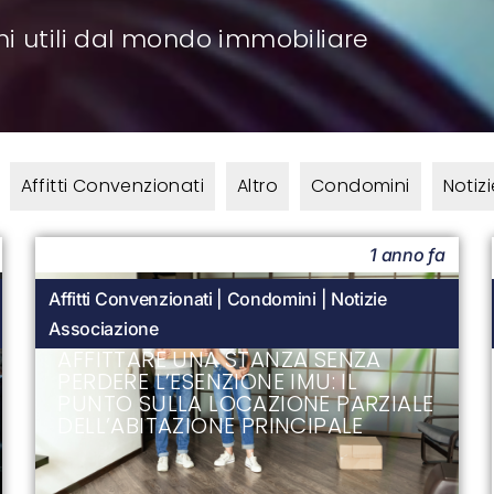
ni utili dal mondo immobiliare
Affitti Convenzionati
Altro
Condomini
Notiz
1 anno fa
Affitti Convenzionati
|
Condomini
|
Notizie
Associazione
AFFITTARE UNA STANZA SENZA
PERDERE L’ESENZIONE IMU: IL
PUNTO SULLA LOCAZIONE PARZIALE
DELL’ABITAZIONE PRINCIPALE