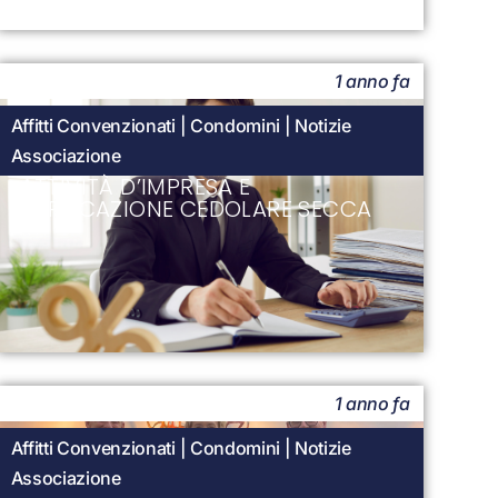
1 anno fa
Affitti Convenzionati
|
Condomini
|
Notizie
Associazione
ATTIVITÀ D’IMPRESA E
APPLICAZIONE CEDOLARE SECCA
1 anno fa
Affitti Convenzionati
|
Condomini
|
Notizie
Associazione