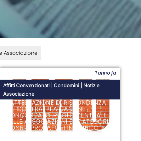
ie Associazione
1 anno fa
Affitti Convenzionati
|
Condomini
|
Notizie
Associazione
L’ATTESTAZIONE DI RISPONDENZA
NEI CONTRATTI A CANONE
CONCORDATO: RUOLO CENTRALE
DELLE ASSOCIAZIONI DI CATEGORIA
E ONERI PROBATORI IN AMBITO IMU