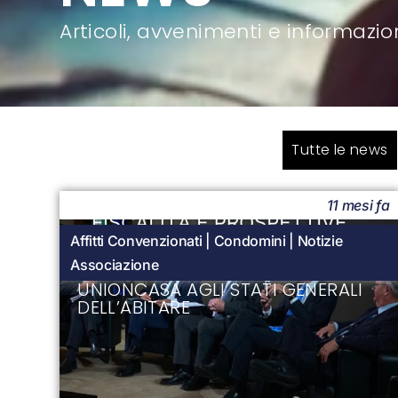
Articoli, avvenimenti e informazio
Tutte le news
11 mesi fa
Affitti Convenzionati
|
Condomini
|
Notizie
Associazione
UNIONCASA AGLI STATI GENERALI
DELL’ABITARE