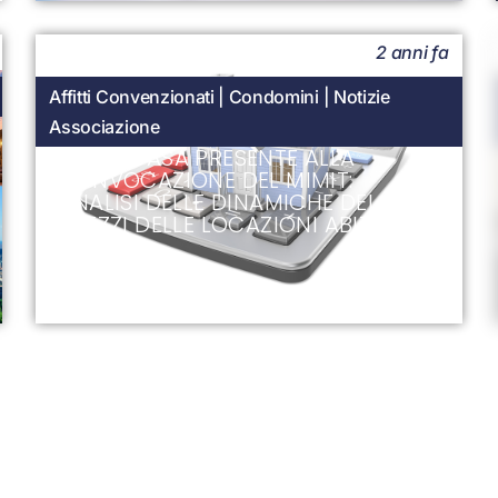
2 anni fa
Affitti Convenzionati
|
Condomini
|
Notizie
Associazione
UNIONCASA PRESENTE ALLA
CONVOCAZIONE DEL MIMIT:
ANALISI DELLE DINAMICHE DEI
PREZZI DELLE LOCAZIONI ABITATIVE
2 anni fa
Notizie Associazione
IL TAR LOMBARDIA CHIARISCE IL
RUOLO DELLE PARTI SOCIALI E DELLE
AMMINISTRAZIONI COMUNALI IN