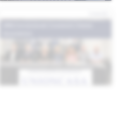
2 anni fa
Affitti Convenzionati
|
Condomini
|
Notizie
Associazione
ASSEMBLEA NAZIONALE
UNIONCASA 2024
2 anni fa
Affitti Convenzionati
|
Condomini
|
Notizie
Associazione
INTERPELLO DI ADUSBEF CON