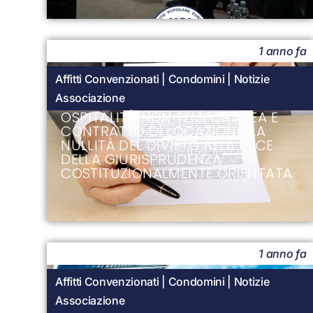
1 anno fa
Affitti Convenzionati
|
Condomini
|
Notizie
Associazione
OSPITALITÀ NON TEMPORANEA E
CONTRATTO DI LOCAZIONE: LA
NULLITÀ DEL DIVIETO ALLA LUCE
DELLA GIURISPRUDENZA
COSTITUZIONALMENTE ORIENTATA
1 anno fa
Affitti Convenzionati
|
Condomini
|
Notizie
Associazione