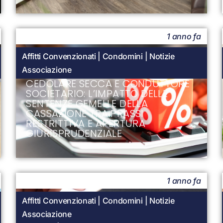
1 anno fa
Affitti Convenzionati
|
Condomini
|
Notizie
Associazione
CEDOLARE SECCA E CONDUTTORE
SOCIETARIO: L’IMPATTO DELLE
SENTENZE GEMELLE DELLA
CASSAZIONE TRA PRASSI
RESTRITTIVA E APERTURA
GIURISPRUDENZIALE
1 anno fa
Affitti Convenzionati
|
Condomini
|
Notizie
Associazione