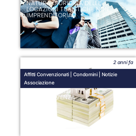
NATURA GIURIDICA DELLE
LOCAZIONI TURISTICHE NON
IMPRENDITORIALI
2 anni fa
Affitti Convenzionati
|
Condomini
|
Notizie
Associazione
MUTUI: MEZZI DI TUTELA E
SOPRAVVIVENZA