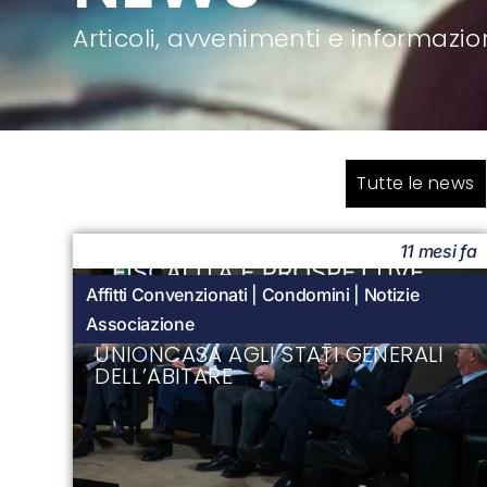
Articoli, avvenimenti e informazio
Tutte le news
11 mesi fa
Affitti Convenzionati
|
Condomini
|
Notizie
Associazione
UNIONCASA AGLI STATI GENERALI
DELL’ABITARE