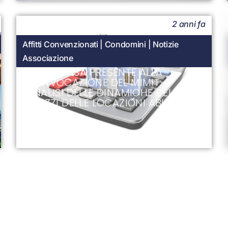
2 anni fa
Affitti Convenzionati
|
Condomini
|
Notizie
Associazione
UNIONCASA PRESENTE ALLA
CONVOCAZIONE DEL MIMIT:
ANALISI DELLE DINAMICHE DEI
PREZZI DELLE LOCAZIONI ABITATIVE
2 anni fa
Notizie Associazione
IL TAR LOMBARDIA CHIARISCE IL
RUOLO DELLE PARTI SOCIALI E DELLE
AMMINISTRAZIONI COMUNALI IN