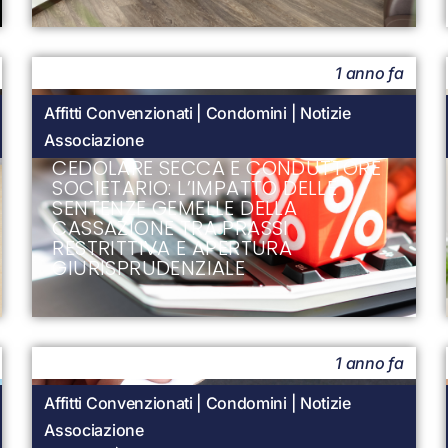
1 anno fa
Affitti Convenzionati
|
Condomini
|
Notizie
Associazione
CEDOLARE SECCA E CONDUTTORE
SOCIETARIO: L’IMPATTO DELLE
SENTENZE GEMELLE DELLA
CASSAZIONE TRA PRASSI
RESTRITTIVA E APERTURA
GIURISPRUDENZIALE
1 anno fa
Affitti Convenzionati
|
Condomini
|
Notizie
Associazione