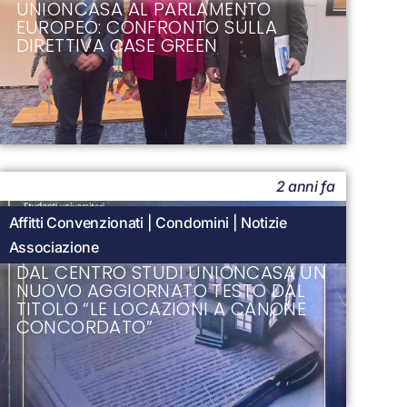
UNIONCASA AL PARLAMENTO
EUROPEO: CONFRONTO SULLA
DIRETTIVA CASE GREEN
2 anni fa
Affitti Convenzionati
|
Condomini
|
Notizie
Associazione
DAL CENTRO STUDI UNIONCASA UN
NUOVO AGGIORNATO TESTO DAL
TITOLO “LE LOCAZIONI A CANONE
CONCORDATO”