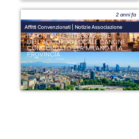
2 anni fa
Affitti Convenzionati
|
Notizie Associazione
IMPORTANTE INTEGRAZIONE
DELL’ACCORDO LOCALE CANONE
CONCORDATO PER MILANO E LA
PROVINCIA
2 anni fa
Affitti Convenzionati
|
Condomini
|
Notizie
Associazione
IMMOBILI A CANONE