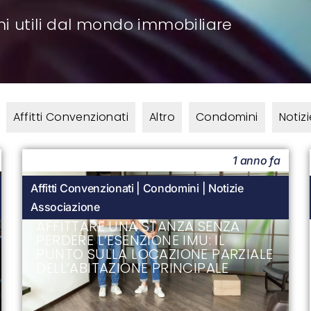
ni utili dal mondo immobiliare
Affitti Convenzionati
Altro
Condomini
Notiz
1 anno fa
Affitti Convenzionati
|
Condomini
|
Notizie
Associazione
AFFITTARE UNA STANZA SENZA
PERDERE L’ESENZIONE IMU: IL
PUNTO SULLA LOCAZIONE PARZIALE
DELL’ABITAZIONE PRINCIPALE