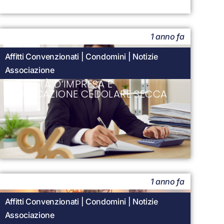
1 anno fa
Affitti Convenzionati
|
Condomini
|
Notizie
Associazione
ATTIVITÀ D’IMPRESA E
APPLICAZIONE CEDOLARE SECCA
1 anno fa
Affitti Convenzionati
|
Condomini
|
Notizie
Associazione