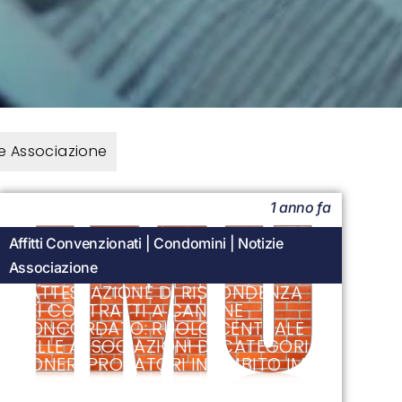
ie Associazione
1 anno fa
Affitti Convenzionati
|
Condomini
|
Notizie
Associazione
L’ATTESTAZIONE DI RISPONDENZA
NEI CONTRATTI A CANONE
CONCORDATO: RUOLO CENTRALE
DELLE ASSOCIAZIONI DI CATEGORIA
E ONERI PROBATORI IN AMBITO IMU