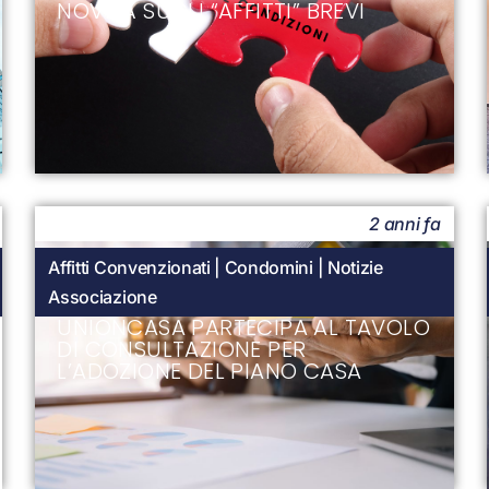
NOVITÀ SUGLI “AFFITTI” BREVI
2 anni fa
Affitti Convenzionati
|
Condomini
|
Notizie
Associazione
UNIONCASA PARTECIPA AL TAVOLO
DI CONSULTAZIONE PER
L’ADOZIONE DEL PIANO CASA