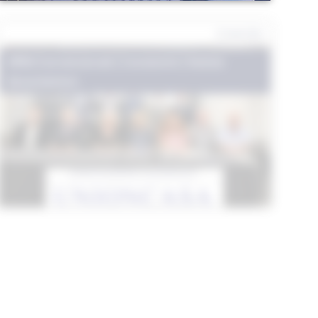
2 anni fa
Affitti Convenzionati
|
Condomini
|
Notizie
Associazione
ASSEMBLEA NAZIONALE
UNIONCASA 2024
2 anni fa
Affitti Convenzionati
|
Condomini
|
Notizie
Associazione
INTERPELLO DI ADUSBEF CON