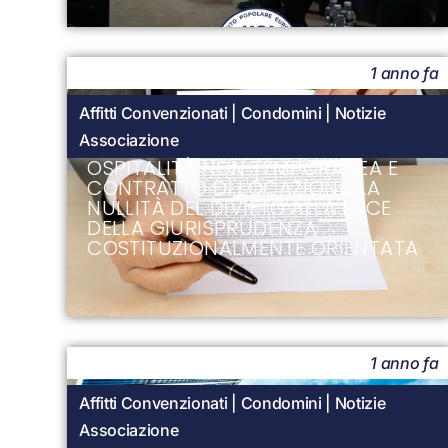
1 anno fa
Affitti Convenzionati
|
Condomini
|
Notizie
Associazione
OSPITALITÀ NON TEMPORANEA E
CONTRATTO DI LOCAZIONE: LA
NULLITÀ DEL DIVIETO ALLA LUCE
DELLA GIURISPRUDENZA
COSTITUZIONALMENTE ORIENTATA
1 anno fa
Affitti Convenzionati
|
Condomini
|
Notizie
Associazione