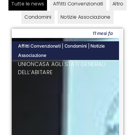
Tutte le news
Affitti Convenzionati
Altro
Condomini
Notizie Associazione
11 mesi fa
Affitti Convenzionati
|
Condomini
|
Notizie
Associazione
UNIONCASA AGLI STATI GENERALI
DELL’ABITARE